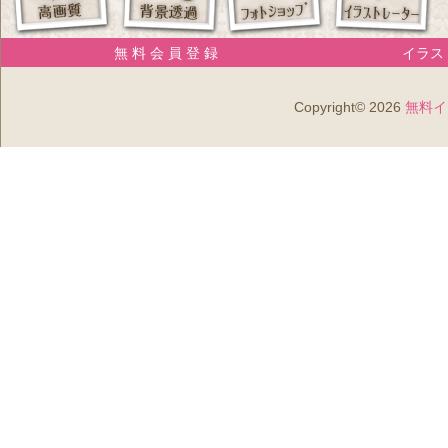
無 料 会 員 登 録
イラスト
Copyright© 2026
無料イ