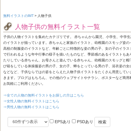
無料イラストのIMT
>
人物子供
人物子供の無料イラスト一覧
子供の人物イラストを集めたカテゴリです。 赤ちゃんから園児、小学生、中学
のイラストが揃っています。赤ちゃんと家族のイラスト、幼稚園のスモッグ姿の
高校の制服姿のイラストなど、年齢ごとに特徴的な姿の男の子、女の子のイラス
で行われるような年中行事の様子を描いたものなど、季節感のあるイラストもあ
たりしている赤ちゃん、お母さんと遊んでいる赤ちゃん、幼稚園のスモッグと帽
び箱をしている体操服姿の男の子、女の子、蝉をとっている男の子、浴衣姿の女
などなど、子供ならではの姿をとらえた人物子供イラストをたくさん用意してい
きます。ブログはもちろん、その他のウェブサイトやチラシ、ポスターなど商用
お気軽にご利用ください。
⇒全ての人物の無料イラストをお探しの方はこちら
⇒女性人物の無料イラストはこちら
⇒男性人物の無料イラストはこちら
EPSあり
PSDあり
検索