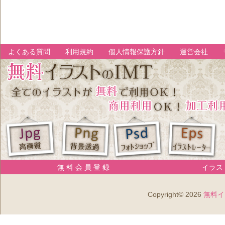
よくある質問
利用規約
個人情報保護方針
運営会社
無 料 会 員 登 録
イラスト
Copyright© 2026
無料イ