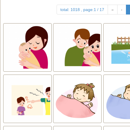
total: 1018 , page:1 / 17
«
‹