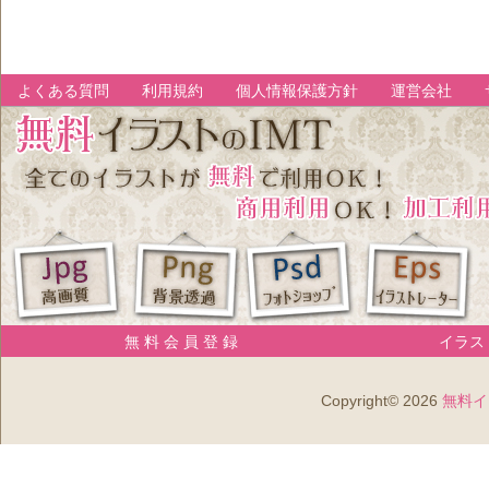
よくある質問
利用規約
個人情報保護方針
運営会社
無 料 会 員 登 録
イラスト
Copyright© 2026
無料イ