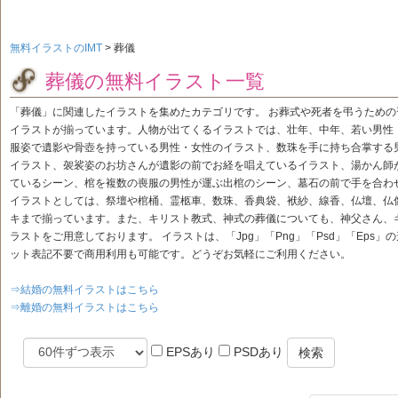
無料イラストのIMT
>
葬儀
葬儀の無料イラスト一覧
「葬儀」に関連したイラストを集めたカテゴリです。 お葬式や死者を弔うため
イラストが揃っています。人物が出てくるイラストでは、壮年、中年、若い男性
服姿で遺影や骨壺を持っている男性・女性のイラスト、数珠を手に持ち合掌する
イラスト、袈裟姿のお坊さんが遺影の前でお経を唱えているイラスト、湯かん師
ているシーン、棺を複数の喪服の男性が運ぶ出棺のシーン、墓石の前で手を合わ
イラストとしては、祭壇や棺桶、霊柩車、数珠、香典袋、袱紗、線香、仏壇、仏
キまで揃っています。また、キリスト教式、神式の葬儀についても、神父さん、
ラストをご用意しております。 イラストは、「Jpg」「Png」「Psd」「Eps
ット表記不要で商用利用も可能です。どうぞお気軽にご利用ください。
⇒結婚の無料イラストはこちら
⇒離婚の無料イラストはこちら
EPSあり
PSDあり
検索