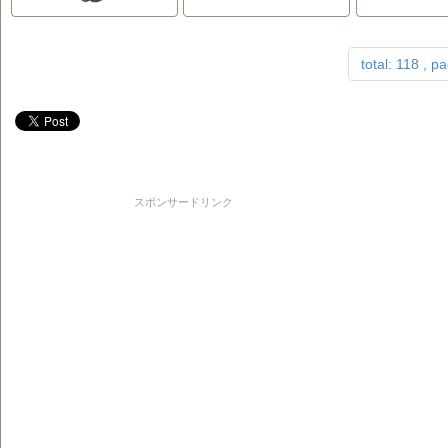
total: 118 , p
スポンサードリンク