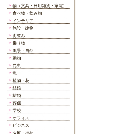
物（文具・日用雑貨・家電）
食べ物・飲み物
インテリア
施設・建物
街並み
乗り物
風景・自然
動物
昆虫
魚
植物・花
結婚
離婚
葬儀
学校
オフィス
ビジネス
医療・福祉