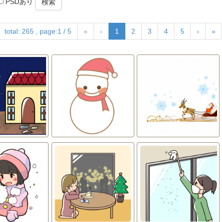
PSDあり
検索
total: 265 , page:1 / 5
«
‹
1
2
3
4
5
›
»