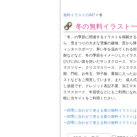
無料イラストのIMT
>
冬
冬の無料イラスト
「冬」の季節に関連するイラストを掲載する
ら、雪まつりの大きな雪像の建物、窓から降
ィンタースポーツ、寒い冬を温めてくれる炬
餅などなど、冬の季節をイメージしたイラス
ひげに白い袋を担いだサンタクロース、サン
マスツリー、クリスマスリース、クリスマス
餅、門松、お年玉、羽子板、重箱に入ったお
ストなどをご用意しています。また、成人式
し放題です。クレジット表記不要、加工ＯＫ
スマスカード、年賀状などにもご利用になれま
軽に当サイトをご利用ください。
⇒四季に合わせて使える春の無料イラストは
⇒四季に合わせて使える夏の無料イラストは
⇒四季に合わせて使える秋の無料イラストは