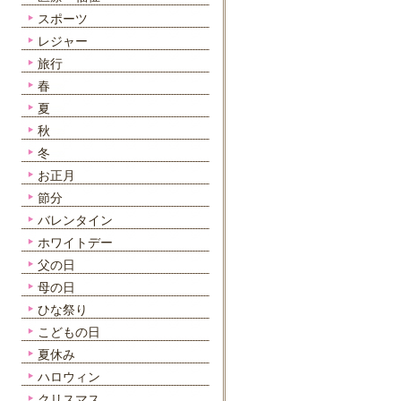
スポーツ
レジャー
旅行
春
夏
秋
冬
お正月
節分
バレンタイン
ホワイトデー
父の日
母の日
ひな祭り
こどもの日
夏休み
ハロウィン
クリスマス