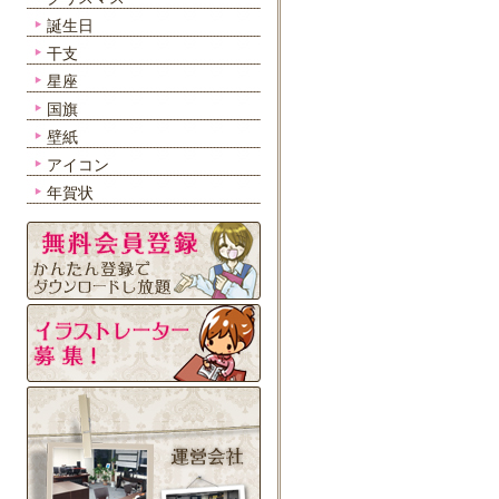
誕生日
干支
星座
国旗
壁紙
アイコン
年賀状