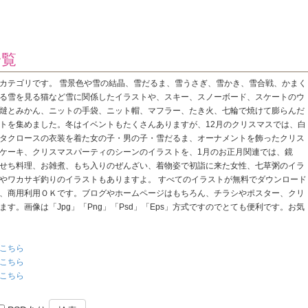
一覧
カテゴリです。 雪景色や雪の結晶、雪だるま、雪うさぎ、雪かき、雪合戦、かまく
る雪を見る猫など雪に関係したイラストや、スキー、スノーボード、スケートのウ
燵とみかん、ニットの手袋、ニット帽、マフラー、たき火、七輪で焼けて膨らんだ
トを集めました。冬はイベントもたくさんありますが、12月のクリスマスでは、白
タクロースの衣装を着た女の子・男の子・雪だるま、オーナメントを飾ったクリス
ケーキ、クリスマスパーティのシーンのイラストを、1月のお正月関連では、鏡
せち料理、お雑煮、もち入りのぜんざい、着物姿で初詣に来た女性、七草粥のイラ
やワカサギ釣りのイラストもありますよ。 すべてのイラストが無料でダウンロード
、商用利用ＯＫです。ブログやホームページはもちろん、チラシやポスター、クリ
す。画像は「Jpg」「Png」「Psd」「Eps」方式ですのでとても便利です。お気
こちら
こちら
こちら