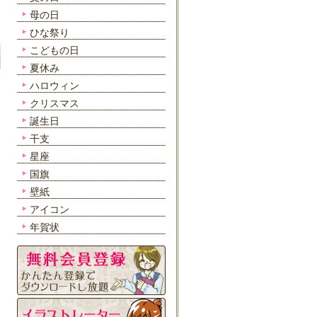
母の日
ひな祭り
こどもの日
夏休み
ハロウィン
クリスマス
誕生日
干支
星座
国旗
壁紙
アイコン
年賀状