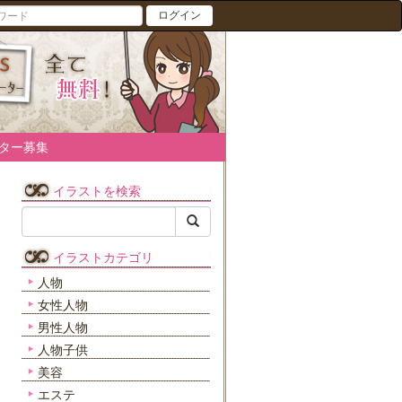
ログイン
ター募集
イラストを検索
イラストカテゴリ
人物
女性人物
男性人物
人物子供
美容
エステ