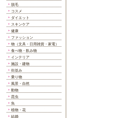
脱毛
コスメ
ダイエット
スキンケア
健康
ファッション
物（文具・日用雑貨・家電）
食べ物・飲み物
インテリア
施設・建物
街並み
乗り物
風景・自然
動物
昆虫
魚
植物・花
結婚