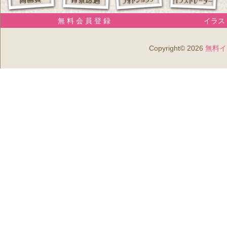
無 料 会 員 登 録
イラスト
Copyright© 2026
無料イ