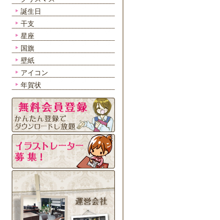
誕生日
干支
星座
国旗
壁紙
アイコン
年賀状