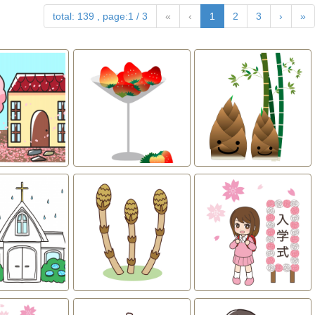
total: 139 , page:1 / 3
«
‹
1
2
3
›
»