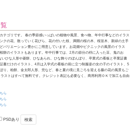
一覧
カテゴリです。 春の季節感いっぱいの植物や風景、食べ物、年中行事などのイラス
ンクの花、散っていく花びら、花の付いた枝、満開の桜の木、桜並木、新緑の土手
どバリエーション豊かにご用意しています。お花畑やピクニックの風景のイラス
桜餅のイラストもあります。年中行事では、2月の節分の枡に入った豆、鬼のお
ないひな人形や菱餅、ひなあられ、ひな飾りのぼんぼり、卒業式の看板と卒業証書
証書だけのイラスト、4月は入学式の看板の前に立つ制服姿の女の子のイラスト、5
ぼり、柏餅、金太郎人形、兜など、春と夏の境に見ごろを迎える藤の花の風景もご
イラストはすべて無料です。クレジット表記も必要なく、商用利用ＯＫで加工も自由
ちら
ちら
ちら
PSDあり
検索