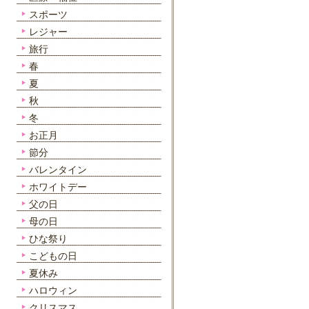
スポーツ
レジャー
旅行
春
夏
秋
冬
お正月
節分
バレンタイン
ホワイトデー
父の日
母の日
ひな祭り
こどもの日
夏休み
ハロウィン
クリスマス