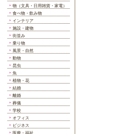
物（文具・日用雑貨・家電）
食べ物・飲み物
インテリア
施設・建物
街並み
乗り物
風景・自然
動物
昆虫
魚
植物・花
結婚
離婚
葬儀
学校
オフィス
ビジネス
医療・福祉