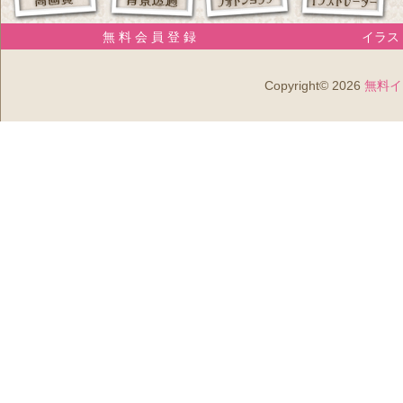
無 料 会 員 登 録
イラスト
Copyright© 2026
無料イ