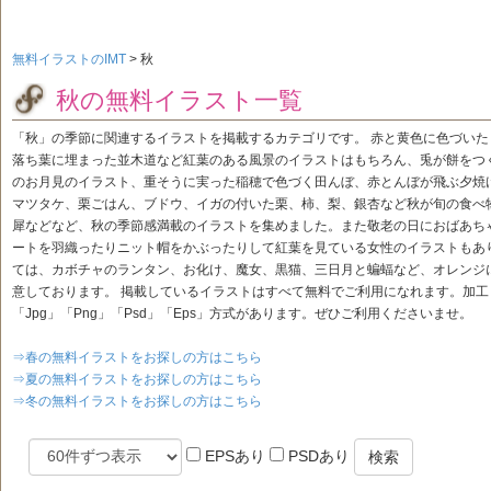
無料イラストのIMT
>
秋
秋の無料イラスト一覧
「秋」の季節に関連するイラストを掲載するカテゴリです。 赤と黄色に色づい
落ち葉に埋まった並木道など紅葉のある風景のイラストはもちろん、兎が餅をつ
のお月見のイラスト、重そうに実った稲穂で色づく田んぼ、赤とんぼが飛ぶ夕焼
マツタケ、栗ごはん、ブドウ、イガの付いた栗、柿、梨、銀杏など秋が旬の食べ
犀などなど、秋の季節感満載のイラストを集めました。また敬老の日におばあち
ートを羽織ったりニット帽をかぶったりして紅葉を見ている女性のイラストもあ
ては、カボチャのランタン、お化け、魔女、黒猫、三日月と蝙蝠など、オレンジ
意しております。 掲載しているイラストはすべて無料でご利用になれます。加
「Jpg」「Png」「Psd」「Eps」方式があります。ぜひご利用くださいませ。
⇒春の無料イラストをお探しの方はこちら
⇒夏の無料イラストをお探しの方はこちら
⇒冬の無料イラストをお探しの方はこちら
EPSあり
PSDあり
検索