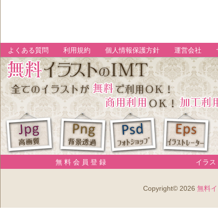
よくある質問
利用規約
個人情報保護方針
運営会社
無 料 会 員 登 録
イラスト
Copyright© 2026
無料イ