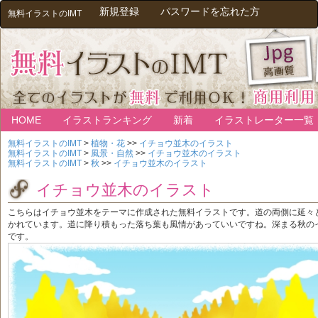
新規登録
パスワードを忘れた方
無料イラストのIMT
HOME
イラストランキング
新着
イラストレーター一覧
無料イラストのIMT
>
植物・花
>>
イチョウ並木のイラスト
無料イラストのIMT
>
風景・自然
>>
イチョウ並木のイラスト
無料イラストのIMT
>
秋
>>
イチョウ並木のイラスト
イチョウ並木のイラスト
こちらはイチョウ並木をテーマに作成された無料イラストです。道の両側に延々
かれています。道に降り積もった落ち葉も風情があっていいですね。深まる秋の
です。