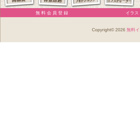
無 料 会 員 登 録
イラスト
Copyright© 2026
無料イ