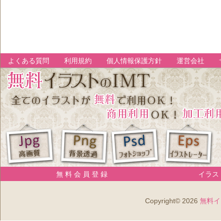
よくある質問
利用規約
個人情報保護方針
運営会社
無 料 会 員 登 録
イラスト
Copyright© 2026
無料イ