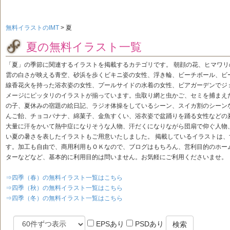
無料イラストのIMT
>
夏
夏の無料イラスト一覧
「夏」の季節に関連するイラストを掲載するカテゴリです。 朝顔の花、ヒマワ
雲の白さが映える青空、砂浜を歩くビキニ姿の女性、浮き輪、ビーチボール、ビ
線香花火を持った浴衣姿の女性、プールサイドの水着の女性、ビアガーデンでジ
メージにピッタリのイラストが揃っています。虫取り網と虫かご、セミを捕まえ
の子、夏休みの宿題の絵日記、ラジオ体操をしているシーン、スイカ割のシーン
んご飴、チョコバナナ、綿菓子、金魚すくい、浴衣姿で盆踊りを踊る女性などの
大量に汗をかいて熱中症になりそうな人物、汗だくになりながら団扇で仰ぐ人物
い夏の暑さを表したイラストもご用意いたしました。 掲載しているイラストは
す。加工も自由で、商用利用もＯＫなので、ブログはもちろん、営利目的のホー
ターなどなど、基本的に利用目的は問いません。お気軽にご利用くださいませ。
⇒四季（春）の無料イラスト一覧はこちら
⇒四季（秋）の無料イラスト一覧はこちら
⇒四季（冬）の無料イラスト一覧はこちら
EPSあり
PSDあり
検索