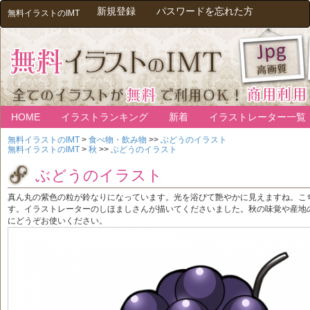
新規登録
パスワードを忘れた方
無料イラストのIMT
HOME
イラストランキング
新着
イラストレーター一覧
無料イラストのIMT
>
食べ物・飲み物
>>
ぶどうのイラスト
無料イラストのIMT
>
秋
>>
ぶどうのイラスト
ぶどうのイラスト
真ん丸の紫色の粒が鈴なりになっています。光を浴びて艶やかに見えますね。こ
す。イラストレーターのしほましさんが描いてくださいました。秋の味覚や産地
にどうぞお使いください。