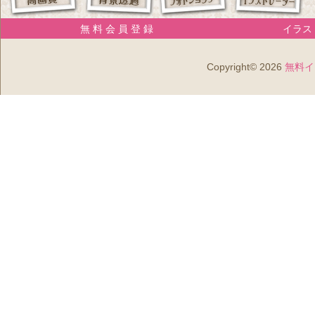
無 料 会 員 登 録
イラスト
Copyright© 2026
無料イ