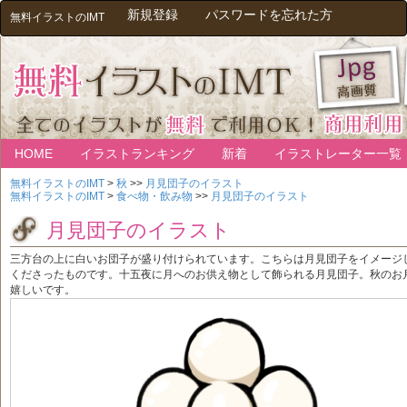
新規登録
パスワードを忘れた方
無料イラストのIMT
HOME
イラストランキング
新着
イラストレーター一覧
無料イラストのIMT
>
秋
>>
月見団子のイラスト
無料イラストのIMT
>
食べ物・飲み物
>>
月見団子のイラスト
月見団子のイラスト
三方台の上に白いお団子が盛り付けられています。こちらは月見団子をイメージ
くださったものです。十五夜に月へのお供え物として飾られる月見団子。秋のお
嬉しいです。