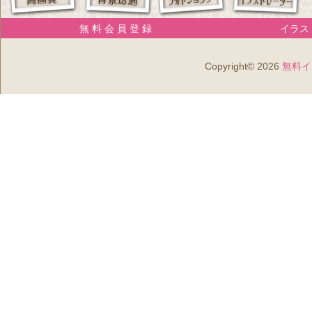
無 料 会 員 登 録
イラスト
Copyright© 2026
無料イ