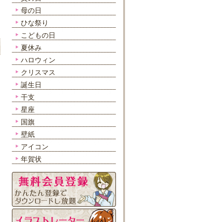
母の日
ひな祭り
こどもの日
夏休み
ハロウィン
クリスマス
誕生日
干支
星座
国旗
壁紙
アイコン
年賀状