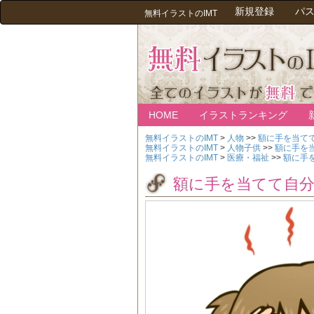
新規登録
パ
無料イラストのIMT
HOME
イラストランキング
無料イラストのIMT
>
人物
>>
額に手を当て
無料イラストのIMT
>
人物子供
>>
額に手を
無料イラストのIMT
>
医療・福祉
>>
額に手
額に手を当てて自