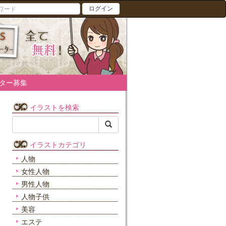
ログイン
ター募集
イラストを検索
イラストカテゴリ
人物
女性人物
男性人物
人物子供
美容
エステ