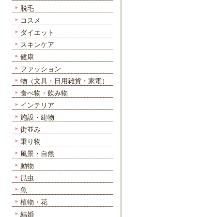
脱毛
コスメ
ダイエット
スキンケア
健康
ファッション
物（文具・日用雑貨・家電）
食べ物・飲み物
インテリア
施設・建物
街並み
乗り物
風景・自然
動物
昆虫
魚
植物・花
結婚