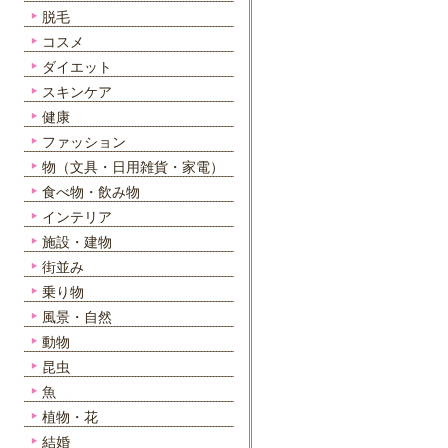
脱毛
コスメ
ダイエット
スキンケア
健康
ファッション
物（文具・日用雑貨・家電）
食べ物・飲み物
インテリア
施設・建物
街並み
乗り物
風景・自然
動物
昆虫
魚
植物・花
結婚