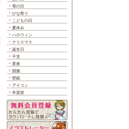
母の日
ひな祭り
こどもの日
夏休み
ハロウィン
クリスマス
誕生日
干支
星座
国旗
壁紙
アイコン
年賀状