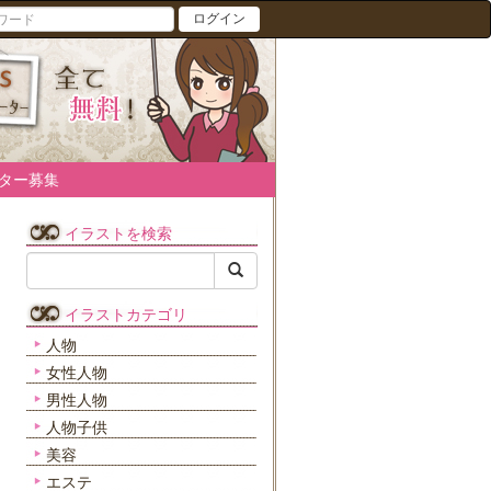
ログイン
ター募集
イラストを検索
イラストカテゴリ
人物
女性人物
男性人物
人物子供
美容
エステ