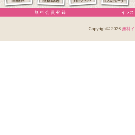
無 料 会 員 登 録
イラスト
Copyright© 2026
無料イ