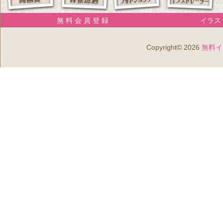
無 料 会 員 登 録
イラスト
Copyright© 2026
無料イ