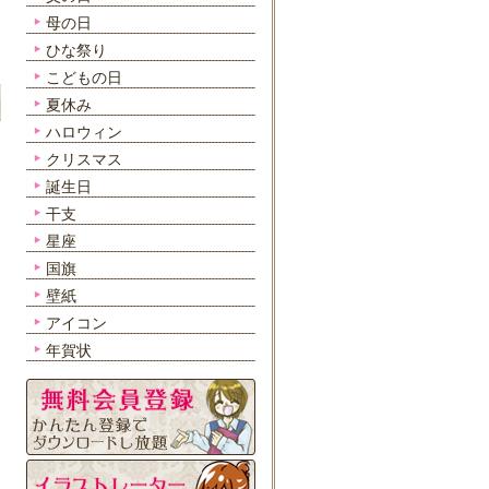
母の日
ひな祭り
こどもの日
夏休み
ハロウィン
クリスマス
誕生日
干支
星座
国旗
壁紙
アイコン
年賀状