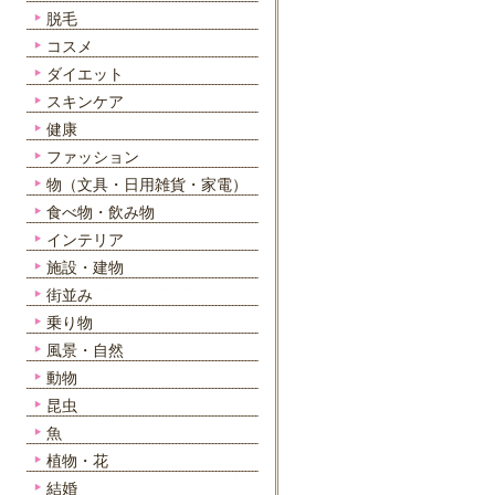
脱毛
コスメ
ダイエット
スキンケア
健康
ファッション
物（文具・日用雑貨・家電）
食べ物・飲み物
インテリア
施設・建物
街並み
乗り物
風景・自然
動物
昆虫
魚
植物・花
結婚