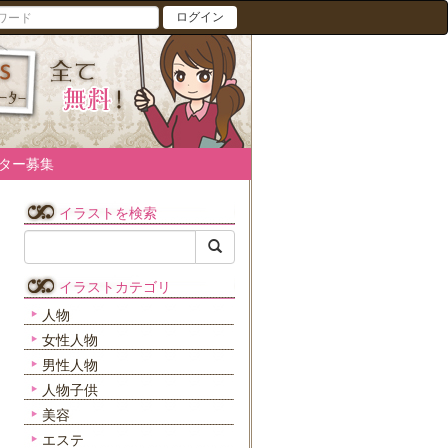
ログイン
ター募集
イラストを検索
イラストカテゴリ
人物
女性人物
男性人物
人物子供
美容
エステ