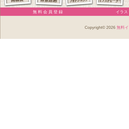
無 料 会 員 登 録
イラスト
Copyright© 2026
無料イ