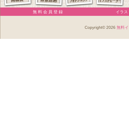
無 料 会 員 登 録
イラスト
Copyright© 2026
無料イ