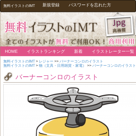
新規登録
パスワードを忘れた方
無料イラストのIMT
HOME
イラストランキング
新着
イラストレーター一覧
無料イラストのIMT
>
レジャー
>>
バーナーコンロのイラスト
無料イラストのIMT
>
物（文具・日用雑貨・家電）
>>
バーナーコンロのイラスト
バーナーコンロのイラスト