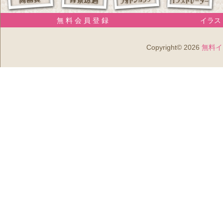
無 料 会 員 登 録
イラスト
Copyright© 2026
無料イ