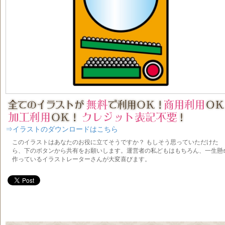
⇒イラストのダウンロードはこちら