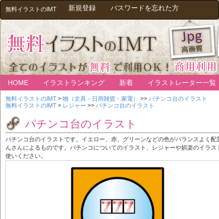
新規登録
パスワードを忘れた方
無料イラストのIMT
HOME
イラストランキング
新着
イラストレーター一覧
無料イラストのIMT
>
物（文具・日用雑貨・家電）
>>
パチンコ台のイラスト
無料イラストのIMT
>
レジャー
>>
パチンコ台のイラスト
パチンコ台のイラスト
パチンコ台のイラストです。イエロー、赤、グリーンなどの色がバランスよく配
んさんによるものです。パチンコについてのイラスト、レジャーや娯楽のイラス
使いください。