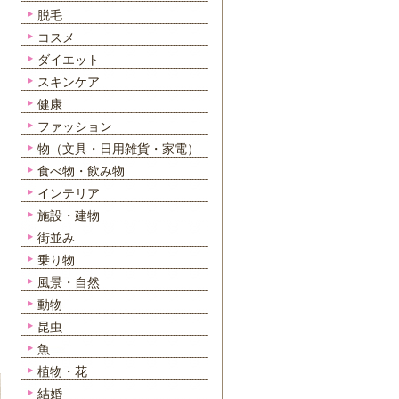
脱毛
コスメ
ダイエット
スキンケア
健康
ファッション
物（文具・日用雑貨・家電）
食べ物・飲み物
インテリア
施設・建物
街並み
乗り物
風景・自然
動物
昆虫
魚
植物・花
結婚