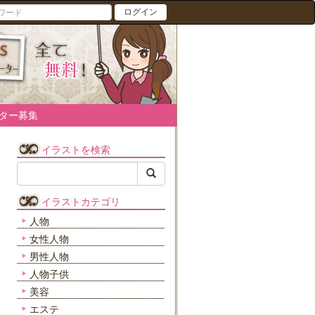
ログイン
ター募集
イラストを検索
イラストカテゴリ
人物
女性人物
男性人物
人物子供
美容
エステ