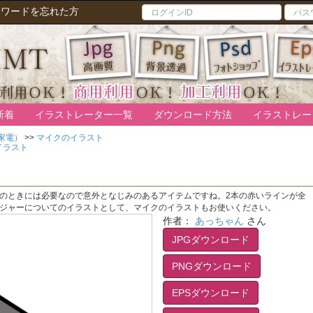
スワードを忘れた方
新着
イラストレーター一覧
ダウンロード方法
イラストレー
家電）
>>
マイクのイラスト
イラスト
のときには必要なので意外となじみのあるアイテムですね。2本の赤いラインが全
ジャーについてのイラストとして、マイクのイラストもお使いください。
作者：
あっちゃん
さん
JPGダウンロード
PNGダウンロード
EPSダウンロード