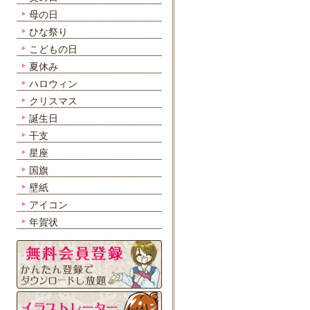
母の日
ひな祭り
こどもの日
夏休み
ハロウィン
クリスマス
誕生日
干支
星座
国旗
壁紙
アイコン
年賀状