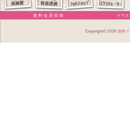
無 料 会 員 登 録
イラスト
Copyright© 2026
無料イ