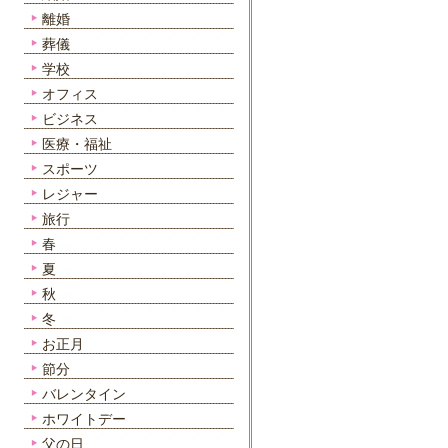
離婚
葬儀
学校
オフィス
ビジネス
医療・福祉
スポーツ
レジャー
旅行
春
夏
秋
冬
お正月
節分
バレンタイン
ホワイトデー
父の日