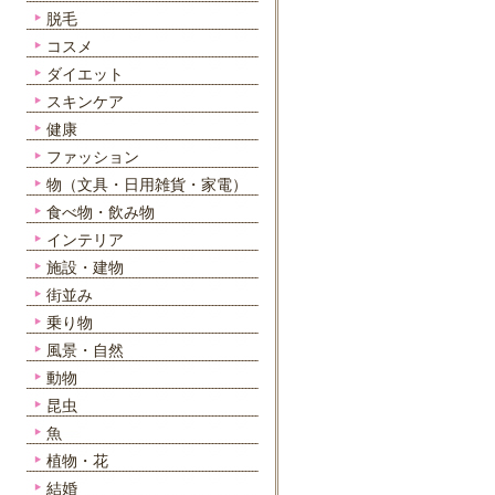
脱毛
コスメ
ダイエット
スキンケア
健康
ファッション
物（文具・日用雑貨・家電）
食べ物・飲み物
インテリア
施設・建物
街並み
乗り物
風景・自然
動物
昆虫
魚
植物・花
結婚