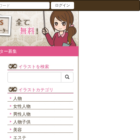
ログイン
ター募集
イラストを検索
イラストカテゴリ
人物
女性人物
男性人物
人物子供
美容
エステ