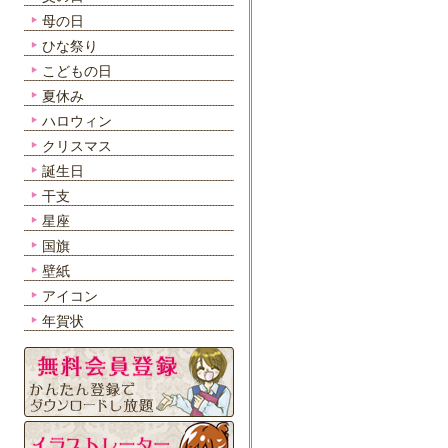
母の日
ひな祭り
こどもの日
夏休み
ハロウィン
クリスマス
誕生日
干支
星座
国旗
壁紙
アイコン
年賀状