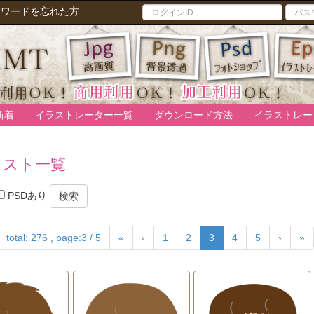
スワードを忘れた方
新着
イラストレーター一覧
ダウンロード方法
イラストレー
ラスト一覧
PSDあり
検索
total: 276 , page:3 / 5
«
‹
1
2
3
4
5
›
»