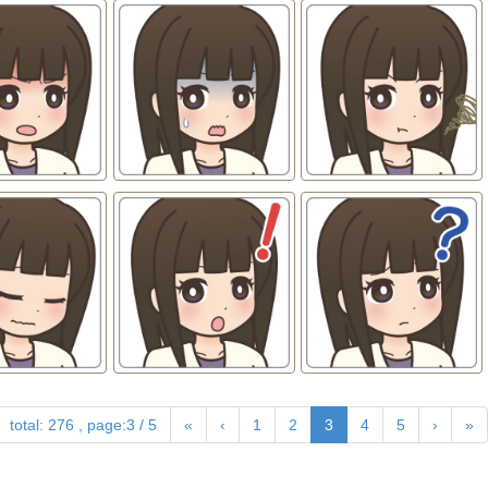
total: 276 , page:3 / 5
«
‹
1
2
3
4
5
›
»