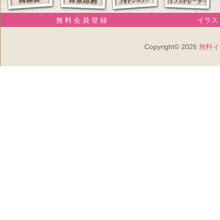
無 料 会 員 登 録
イラスト
Copyright© 2026
無料イ