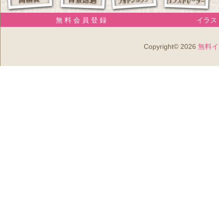
無 料 会 員 登 録
イラスト
Copyright© 2026
無料イ