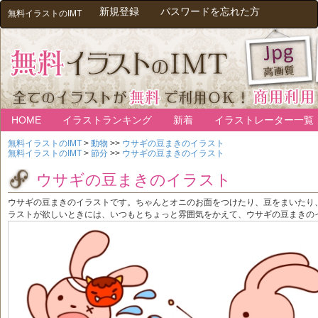
新規登録
パスワードを忘れた方
無料イラストのIMT
HOME
イラストランキング
新着
イラストレーター一覧
無料イラストのIMT
>
動物
>>
ウサギの豆まきのイラスト
無料イラストのIMT
>
節分
>>
ウサギの豆まきのイラスト
ウサギの豆まきのイラスト
ウサギの豆まきのイラストです。ちゃんとオニのお面をつけたり、豆をまいたり
ラストが欲しいときには、いつもとちょっと雰囲気をかえて、ウサギの豆まきの