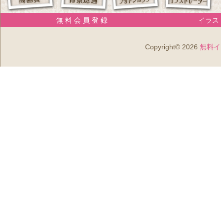
無 料 会 員 登 録
イラスト
Copyright© 2026
無料イ