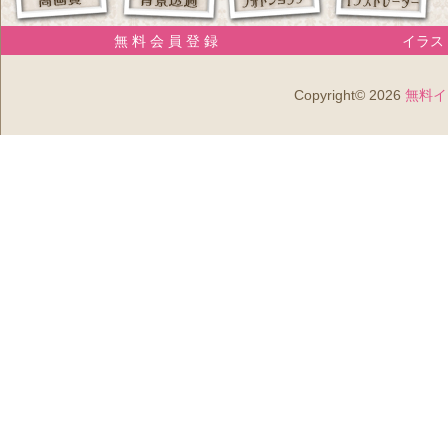
無 料 会 員 登 録
イラスト
Copyright© 2026
無料イ