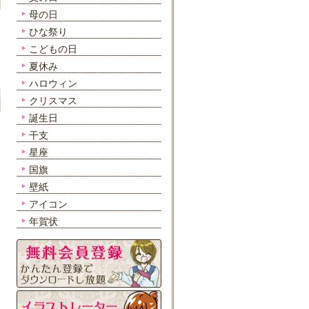
母の日
ひな祭り
こどもの日
夏休み
ハロウィン
クリスマス
誕生日
干支
星座
国旗
壁紙
アイコン
年賀状