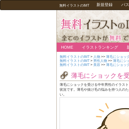
新規登録
パ
無料イラストのIMT
HOME
イラストランキング
無料イラストのIMT
>
人物
>>
薄毛にショッ
無料イラストのIMT
>
男性人物
>>
薄毛にシ
無料イラストのIMT
>
美容
>>
薄毛にショッ
薄毛にショックを
薄毛にショックを受ける中年男性のイラスト
状況です。薄毛や抜け毛の悩みを持つ人のた
い。