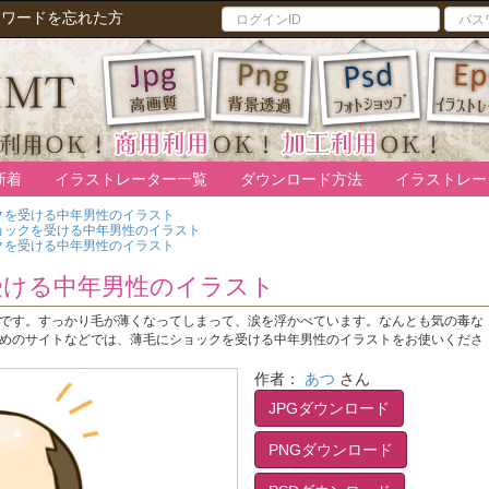
スワードを忘れた方
新着
イラストレーター一覧
ダウンロード方法
イラストレー
クを受ける中年男性のイラスト
ョックを受ける中年男性のイラスト
クを受ける中年男性のイラスト
受ける中年男性のイラスト
です。すっかり毛が薄くなってしまって、涙を浮かべています。なんとも気の毒な
めのサイトなどでは、薄毛にショックを受ける中年男性のイラストをお使いくださ
作者：
あつ
さん
JPGダウンロード
PNGダウンロード