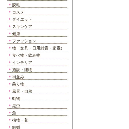
脱毛
コスメ
ダイエット
スキンケア
健康
ファッション
物（文具・日用雑貨・家電）
食べ物・飲み物
インテリア
施設・建物
街並み
乗り物
風景・自然
動物
昆虫
魚
植物・花
結婚