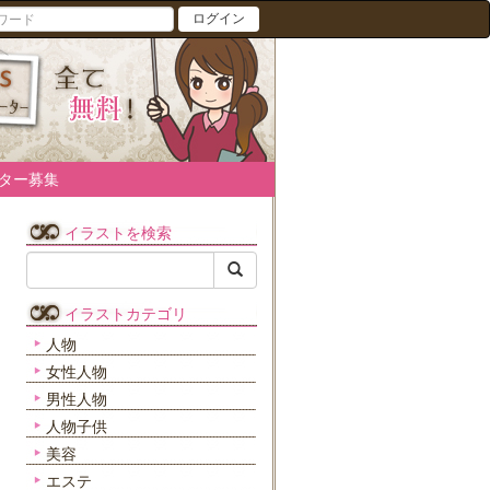
ログイン
ター募集
イラストを検索
イラストカテゴリ
人物
女性人物
男性人物
人物子供
美容
エステ