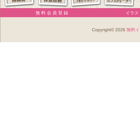
無 料 会 員 登 録
イラスト
Copyright© 2026
無料イ