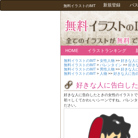
新規登録
パ
無料イラストのIMT
HOME
イラストランキング
無料イラストのIMT
>
女性人物
>>
好きな人
無料イラストのIMT
>
バレンタイン
>>
好き
無料イラストのIMT
>
男性人物
>>
好きな人
無料イラストのIMT
>
人物
>>
好きな人に告
好きな人に告白し
好きな人に告白したときの女性のイラストで
初々しくてかわいいシーンですね。バレンタ
ださい。