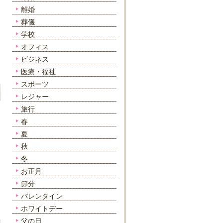
離婚
葬儀
学校
オフィス
ビジネス
医療・福祉
スポーツ
レジャー
旅行
春
夏
秋
冬
お正月
節分
バレンタイン
ホワイトデー
父の日