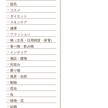
脱毛
コスメ
ダイエット
スキンケア
健康
ファッション
物（文具・日用雑貨・家電）
食べ物・飲み物
インテリア
施設・建物
街並み
乗り物
風景・自然
動物
昆虫
魚
植物・花
結婚