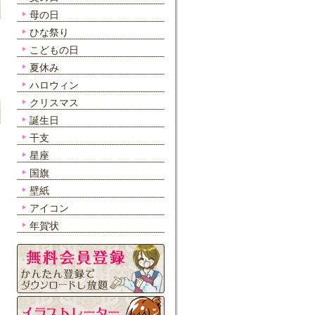
母の日
ひな祭り
こどもの日
夏休み
ハロウィン
クリスマス
誕生日
干支
星座
国旗
壁紙
アイコン
年賀状