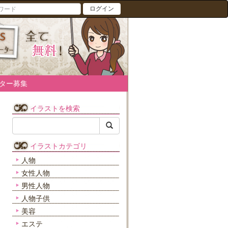
ログイン
ター募集
イラストを検索
イラストカテゴリ
人物
女性人物
男性人物
人物子供
美容
エステ