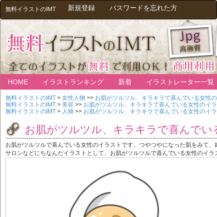
新規登録
パスワードを忘れた方
無料イラストのIMT
HOME
イラストランキング
新着
イラストレーター一覧
無料イラストのIMT
>
女性人物
>>
お肌がツルツル、キラキラで喜んでいる女性の
無料イラストのIMT
>
美容
>>
お肌がツルツル、キラキラで喜んでいる女性のイラ
無料イラストのIMT
>
人物
>>
お肌がツルツル、キラキラで喜んでいる女性のイラ
お肌がツルツル、キラキラで喜んでい
お肌がツルツルで喜んでいる女性のイラストです。つやつやになった肌をみて、
サロンなどにちなんだイラストとして、お肌がツルツルで喜んでいる女性のイラ