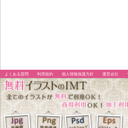
よくある質問
利用規約
個人情報保護方針
運営会社