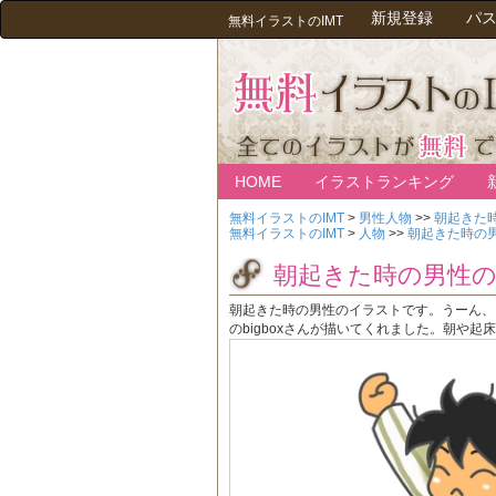
新規登録
パ
無料イラストのIMT
HOME
イラストランキング
無料イラストのIMT
>
男性人物
>>
朝起きた
無料イラストのIMT
>
人物
>>
朝起きた時の
朝起きた時の男性
朝起きた時の男性のイラストです。うーん、
のbigboxさんが描いてくれました。朝や