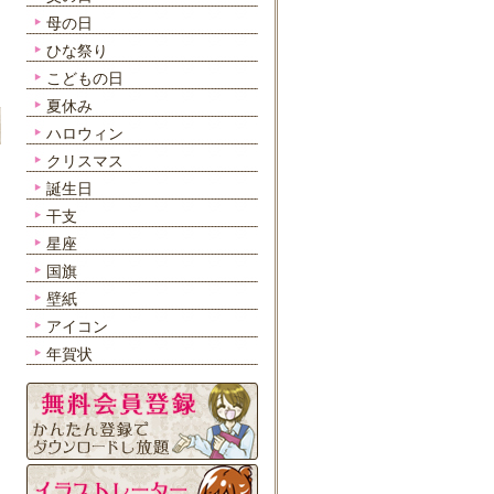
母の日
ひな祭り
こどもの日
夏休み
ハロウィン
クリスマス
誕生日
干支
星座
国旗
壁紙
アイコン
年賀状