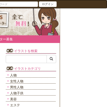
ログイン
ター募集
イラストを検索
イラストカテゴリ
人物
女性人物
男性人物
人物子供
美容
エステ