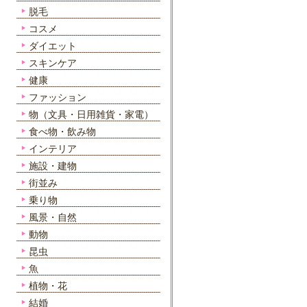
脱毛
コスメ
ダイエット
スキンケア
健康
ファッション
物（文具・日用雑貨・家電）
食べ物・飲み物
インテリア
施設・建物
街並み
乗り物
風景・自然
動物
昆虫
魚
植物・花
結婚