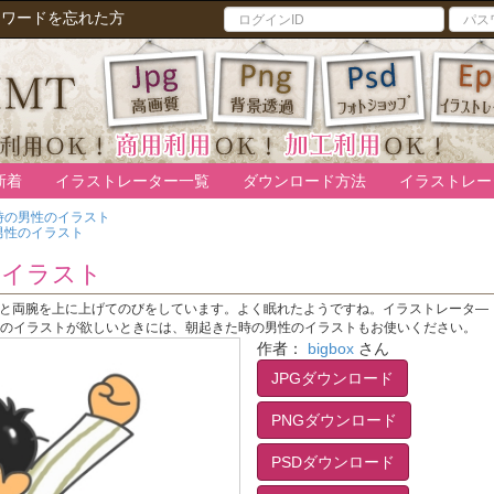
スワードを忘れた方
新着
イラストレーター一覧
ダウンロード方法
イラストレー
時の男性のイラスト
男性のイラスト
のイラスト
と両腕を上に上げてのびをしています。よく眠れたようですね。イラストレータ―
起床のイラストが欲しいときには、朝起きた時の男性のイラストもお使いください。
作者：
bigbox
さん
JPGダウンロード
PNGダウンロード
PSDダウンロード