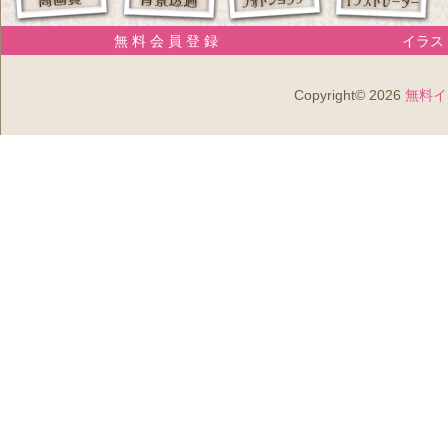
無 料 会 員 登 録
イラスト
Copyright© 2026
無料イ