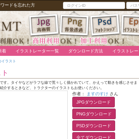
スワードを忘れた方
新着
イラストレーター一覧
ダウンロード方法
イラストレー
のイラスト
スト
です。タイヤなどがラフな線で荒々しく描かれていて、かえって動きを感じさせま
紹介するときなど、トラクターのイラストもお使いください。
作者：
ますのすけ
さん
JPGダウンロード
PNGダウンロード
PSDダウンロード
全てダウンロード