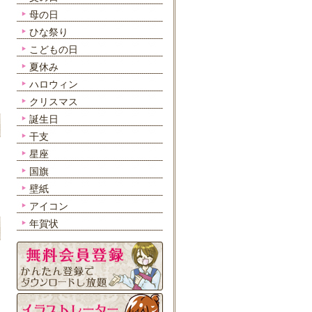
母の日
ひな祭り
こどもの日
夏休み
ハロウィン
クリスマス
誕生日
干支
星座
国旗
壁紙
アイコン
年賀状