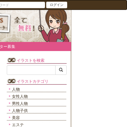
ログイン
ター募集
イラストを検索
イラストカテゴリ
人物
女性人物
男性人物
人物子供
美容
エステ