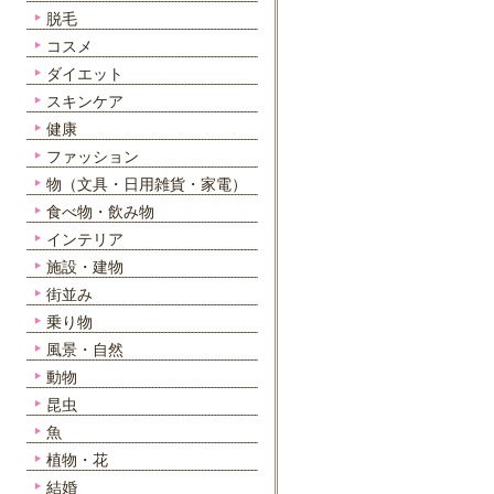
脱毛
コスメ
ダイエット
スキンケア
健康
ファッション
物（文具・日用雑貨・家電）
食べ物・飲み物
インテリア
施設・建物
街並み
乗り物
風景・自然
動物
昆虫
魚
植物・花
結婚