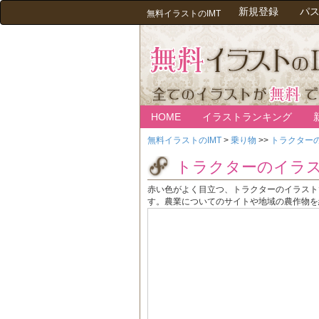
新規登録
パ
無料イラストのIMT
HOME
イラストランキング
無料イラストのIMT
>
乗り物
>>
トラクター
トラクターのイラ
赤い色がよく目立つ、トラクターのイラスト
す。農業についてのサイトや地域の農作物を