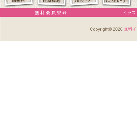
無 料 会 員 登 録
イラスト
Copyright© 2026
無料イ