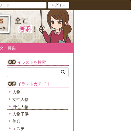
ログイン
ター募集
イラストを検索
イラストカテゴリ
人物
女性人物
男性人物
人物子供
美容
エステ