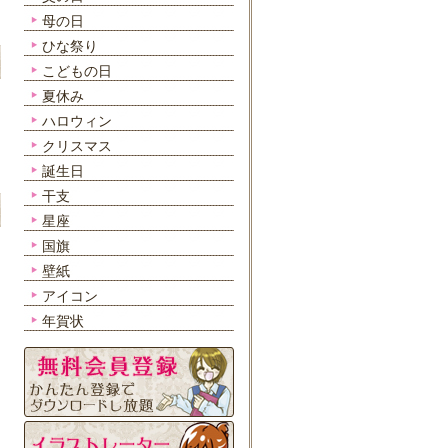
母の日
ひな祭り
こどもの日
夏休み
ハロウィン
クリスマス
誕生日
干支
星座
国旗
壁紙
アイコン
年賀状