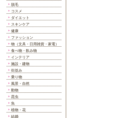
脱毛
コスメ
ダイエット
スキンケア
健康
ファッション
物（文具・日用雑貨・家電）
食べ物・飲み物
インテリア
施設・建物
街並み
乗り物
風景・自然
動物
昆虫
魚
植物・花
結婚