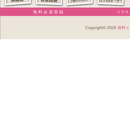
無 料 会 員 登 録
イラスト
Copyright© 2026
無料イ