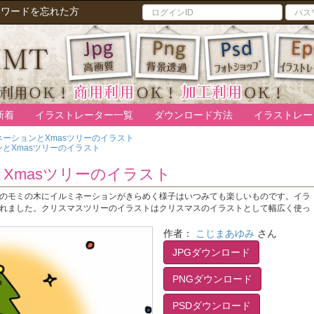
スワードを忘れた方
新着
イラストレーター一覧
ダウンロード方法
イラストレー
ネーションとXmasツリーのイラスト
とXmasツリーのイラスト
Xmasツリーのイラスト
のモミの木にイルミネーションがきらめく様子はいつみても楽しいものです。イラ
れました。クリスマスツリーのイラストはクリスマスのイラストとして幅広く使っ
作者：
こじまあゆみ
さん
JPGダウンロード
PNGダウンロード
PSDダウンロード