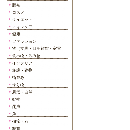
脱毛
コスメ
ダイエット
スキンケア
健康
ファッション
物（文具・日用雑貨・家電）
食べ物・飲み物
インテリア
施設・建物
街並み
乗り物
風景・自然
動物
昆虫
魚
植物・花
結婚