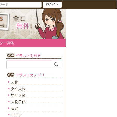
ログイン
ター募集
イラストを検索
イラストカテゴリ
人物
女性人物
男性人物
人物子供
美容
エステ