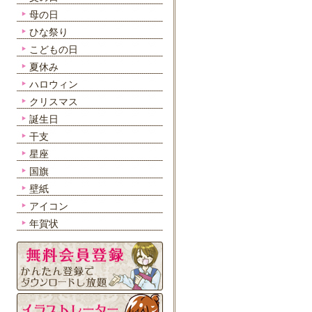
母の日
ひな祭り
こどもの日
夏休み
ハロウィン
クリスマス
誕生日
干支
星座
国旗
壁紙
アイコン
年賀状