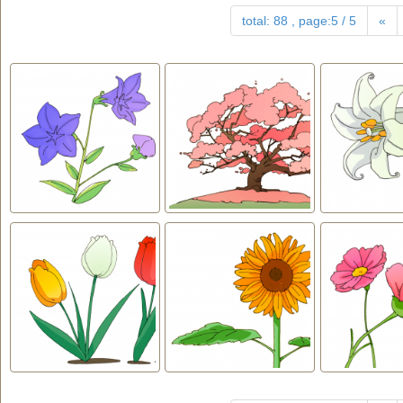
total: 88 , page:5 / 5
«