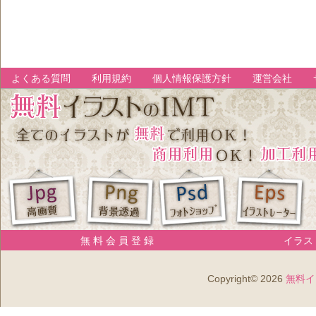
よくある質問
利用規約
個人情報保護方針
運営会社
無 料 会 員 登 録
イラスト
Copyright© 2026
無料イ