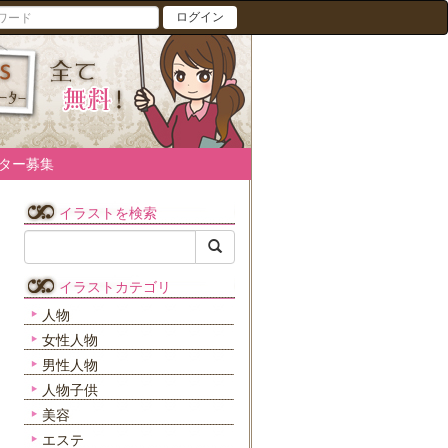
ログイン
ター募集
イラストを検索
イラストカテゴリ
人物
女性人物
男性人物
人物子供
美容
エステ