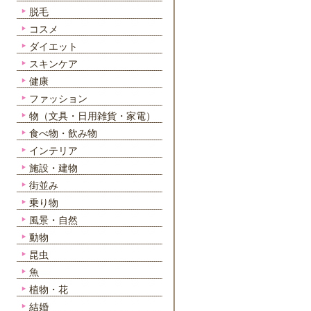
脱毛
コスメ
ダイエット
スキンケア
健康
ファッション
物（文具・日用雑貨・家電）
食べ物・飲み物
インテリア
施設・建物
街並み
乗り物
風景・自然
動物
昆虫
魚
植物・花
結婚