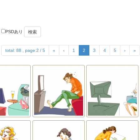
PSDあり
検索
total: 88 , page:2 / 5
«
‹
1
2
3
4
5
›
»