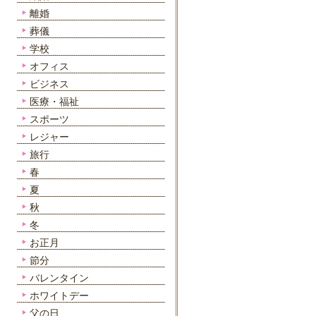
離婚
葬儀
学校
オフィス
ビジネス
医療・福祉
スポーツ
レジャー
旅行
春
夏
秋
冬
お正月
節分
バレンタイン
ホワイトデー
父の日