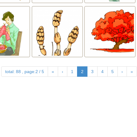
total: 88 , page:2 / 5
«
‹
1
2
3
4
5
›
»