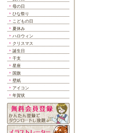
母の日
ひな祭り
こどもの日
夏休み
ハロウィン
クリスマス
誕生日
干支
星座
国旗
壁紙
アイコン
年賀状