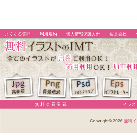
よくある質問
利用規約
個人情報保護方針
運営会社
無 料 会 員 登 録
イラスト
Copyright© 2026
無料イ