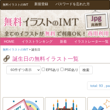
新規登録
パスワードを忘れた方
無料イラストのIMT
HOME
イラストランキング
新着
イラストレーター一覧
無料イラストのIMT
>
誕生日
誕生日の無料イラスト一覧
EPSあり
PSDあり
検索
total: 93 , p