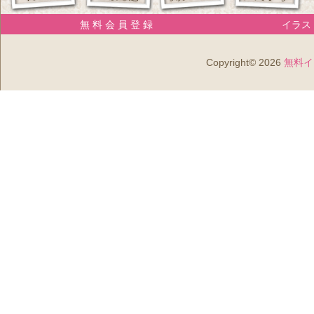
無 料 会 員 登 録
イラスト
Copyright© 2026
無料イ