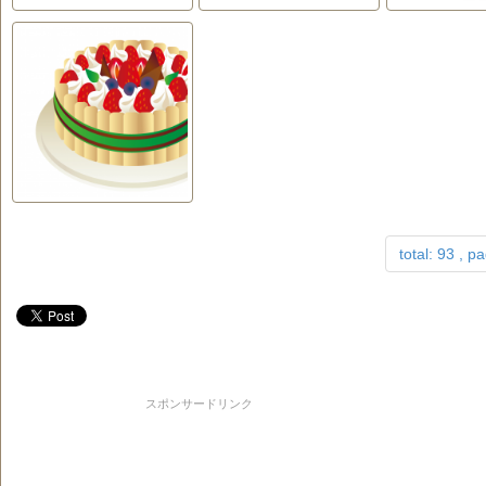
total: 93 , p
スポンサードリンク