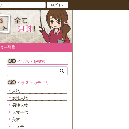
ログイン
ター募集
イラストを検索
イラストカテゴリ
人物
女性人物
男性人物
人物子供
美容
エステ