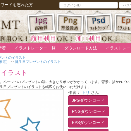
スワードを忘れた方
新着
イラストレーター一覧
ダウンロード方法
イラストレー
ゼントのイラスト
家電）
>>
誕生日プレゼントのイラスト
のイラスト
。ベージュのプレゼントの箱に大きなリボンがかかっています。背景に描かれてい
生日プレゼントのイラストも幅広くお使いいただけます。
作者：
トリ
さん
JPGダウンロード
PNGダウンロード
EPSダウンロード