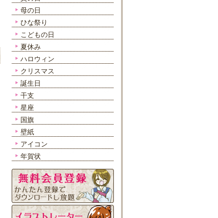
母の日
ひな祭り
こどもの日
夏休み
ハロウィン
クリスマス
誕生日
干支
星座
国旗
壁紙
アイコン
年賀状