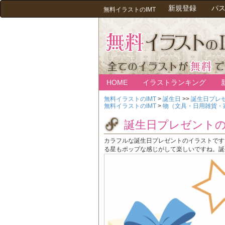
新規登録
パ
無料イラストのIMT
HOME
イラストランキング
無料イラストのIMT
>
誕生日
>>
誕生日プレ
無料イラストのIMT
>
物（文具・日用雑貨・
誕生日プレゼント
カラフルな誕生日プレゼントのイラストです
る星もポップな感じがして楽しいですね。誕