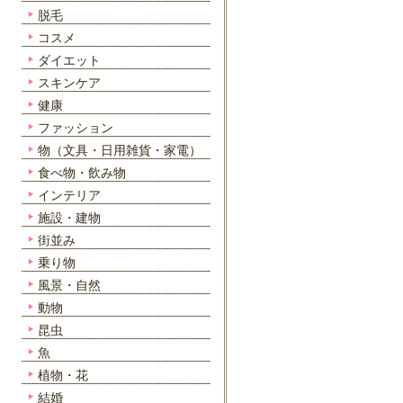
脱毛
コスメ
ダイエット
スキンケア
健康
ファッション
物（文具・日用雑貨・家電）
食べ物・飲み物
インテリア
施設・建物
街並み
乗り物
風景・自然
動物
昆虫
魚
植物・花
結婚