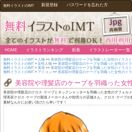
新規登録
パスワードを忘れた方
無料イラストのIMT
HOME
イラストランキング
新着
イラストレーター一覧
無料イラストのIMT
>
人物
>>
美容院や理髪店のケープを羽織った女性のイラスト 
無料イラストのIMT
>
女性人物
>>
美容院や理髪店のケープを羽織った女性のイラ
無料イラストのIMT
>
美容
>>
美容院や理髪店のケープを羽織った女性のイラスト 
無料イラストのIMT
>
アイコン
>>
美容院や理髪店のケープを羽織った女性のイラ
美容院や理髪店のケープを羽織った女性
美容院や理髪店のクロス･ケープとネックシャッターを羽織った女性のデフォルメ。こ
理美容クロス･ケープの製造メーカーさんや卸売りの店舗さん、クロス･ケープが
素材なんかにお使い頂けたら幸いです！