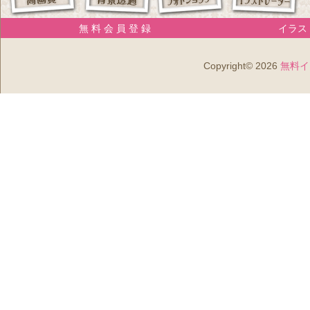
無 料 会 員 登 録
イラスト
Copyright© 2026
無料イ