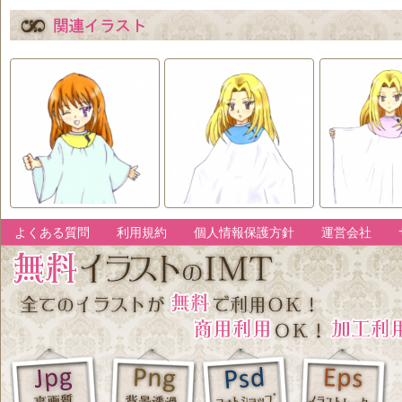
よくある質問
利用規約
個人情報保護方針
運営会社