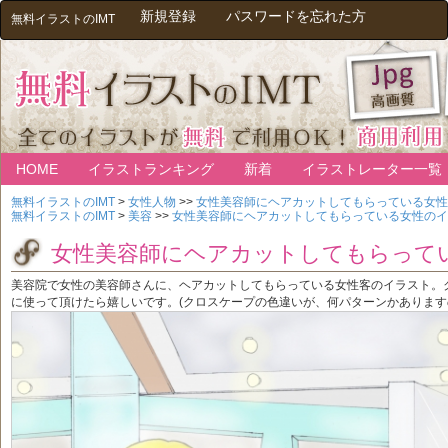
新規登録
パスワードを忘れた方
無料イラストのIMT
HOME
イラストランキング
新着
イラストレーター一覧
無料イラストのIMT
>
女性人物
>>
女性美容師にヘアカットしてもらっている女性
無料イラストのIMT
>
美容
>>
女性美容師にヘアカットしてもらっている女性のイ
女性美容師にヘアカットしてもらって
美容院で女性の美容師さんに、ヘアカットしてもらっている女性客のイラスト。
に使って頂けたら嬉しいです。(クロスケープの色違いが、何パターンかあります