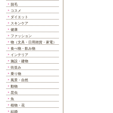
脱毛
コスメ
ダイエット
スキンケア
健康
ファッション
物（文具・日用雑貨・家電）
食べ物・飲み物
インテリア
施設・建物
街並み
乗り物
風景・自然
動物
昆虫
魚
植物・花
結婚