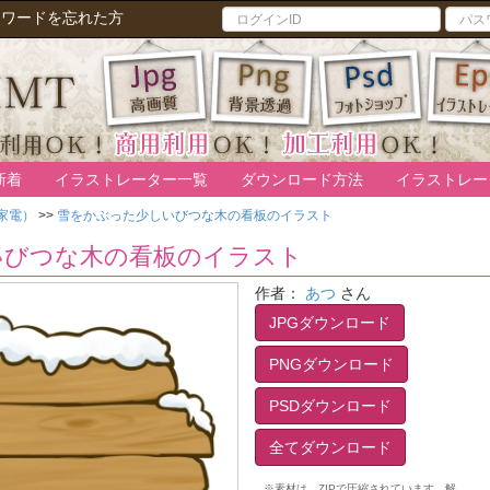
スワードを忘れた方
新着
イラストレーター一覧
ダウンロード方法
イラストレー
家電）
>>
雪をかぶった少しいびつな木の看板のイラスト
いびつな木の看板のイラスト
作者：
あつ
さん
JPGダウンロード
PNGダウンロード
PSDダウンロード
全てダウンロード