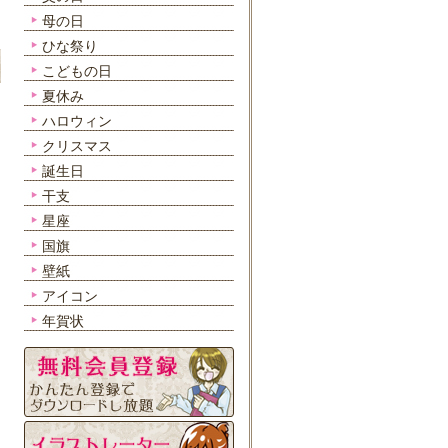
母の日
ひな祭り
こどもの日
夏休み
ハロウィン
クリスマス
誕生日
干支
星座
国旗
壁紙
アイコン
年賀状