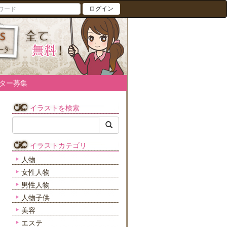
ログイン
ター募集
イラストを検索
イラストカテゴリ
人物
女性人物
男性人物
人物子供
美容
エステ