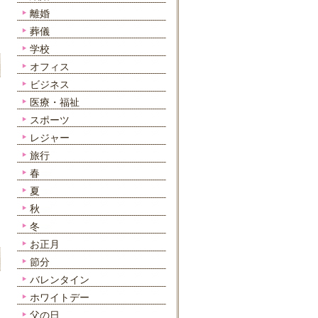
離婚
葬儀
学校
オフィス
ビジネス
医療・福祉
スポーツ
レジャー
旅行
春
夏
秋
冬
お正月
節分
バレンタイン
ホワイトデー
父の日