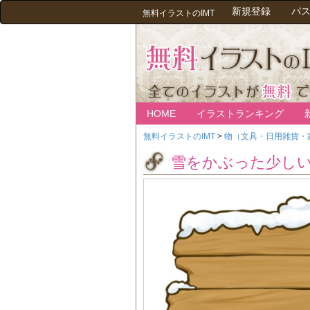
新規登録
パ
無料イラストのIMT
HOME
イラストランキング
無料イラストのIMT
>
物（文具・日用雑貨・
雪をかぶった少し