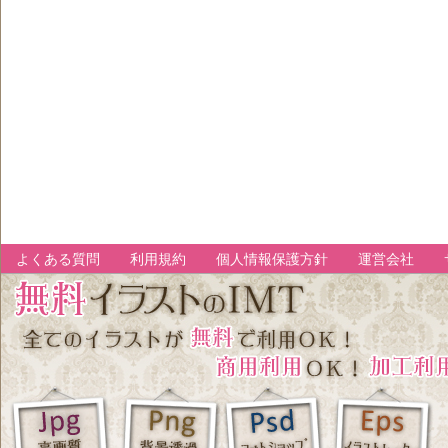
よくある質問
利用規約
個人情報保護方針
運営会社