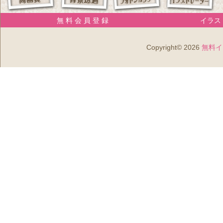
無 料 会 員 登 録
イラスト
Copyright© 2026
無料イ